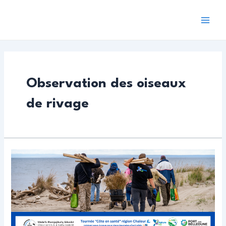
Aller
au
Mai
contenu
Men
Observation des oiseaux
de rivage